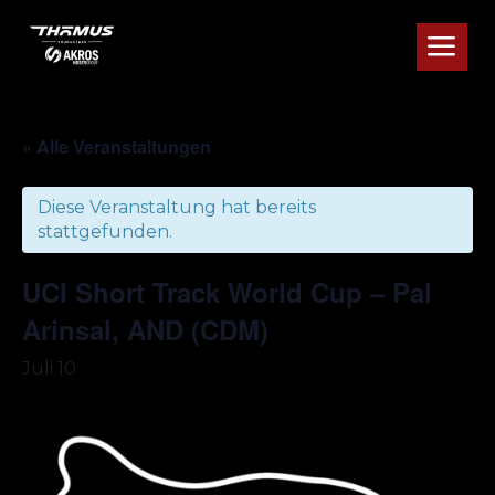
a
« Alle Veranstaltungen
Diese Veranstaltung hat bereits
stattgefunden.
UCI Short Track World Cup – Pal
Arinsal, AND (CDM)
Juli 10