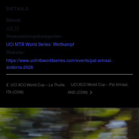
DETAILS
Datum:
Juli 10
Veranstaltungskategorien:
UCI MTB World Series
,
Wettkampf
Website:
https://www.ucimtbworldseries.com/events/pal-arinsal-
andorra-2026
UCI XCO World Cup – Pal Arinsal,
UCI XCO World Cup – La Thuile,
ITA (CDM)
AND (CDM)