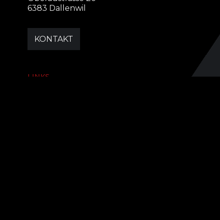
6383 Dallenwil
KONTAKT
LINKS
Team
Partner
Thömus maxon
Impressum
Datenschutz
SOCIAL MEDIA