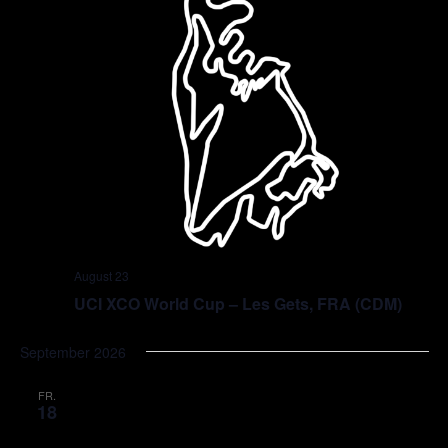
August 23
UCI XCO World Cup – Les Gets, FRA (CDM)
September 2026
FR.
18