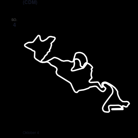
(CDM)
SO.
4
Oktober 4