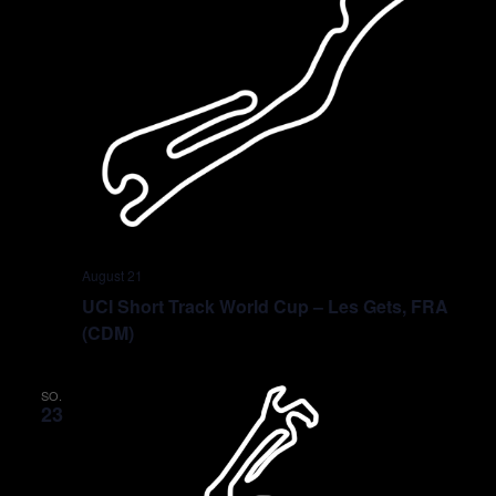
August 21
UCI Short Track World Cup – Les Gets, FRA
(CDM)
SO.
23