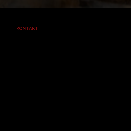
KONTAKT
Biketeam Youngstars GmbH
Marcel Kuratli
Oberaustrasse 20
6383 Dallenwil
KONTAKT
LINKS
Team
Partner
Thömus maxon