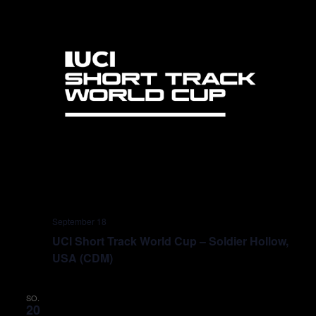
September 18
UCI Short Track World Cup – Soldier Hollow,
USA (CDM)
SO.
20