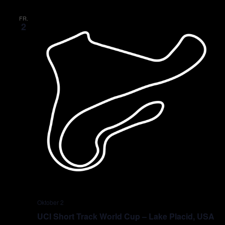
FR.
2
Oktober 2
UCI Short Track World Cup – Lake Placid, USA