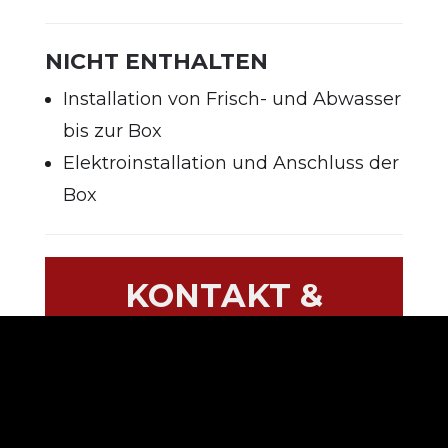
NICHT ENTHALTEN
Installation von Frisch- und Abwasser
bis zur Box
Elektroinstallation und Anschluss der
Box
KONTAKT &
BESTELLUNG
Biketeam Youngstars GmbH
Oberaustrasse 20
CH-6383 Dallenwil
CHE-298.630.467 MWST