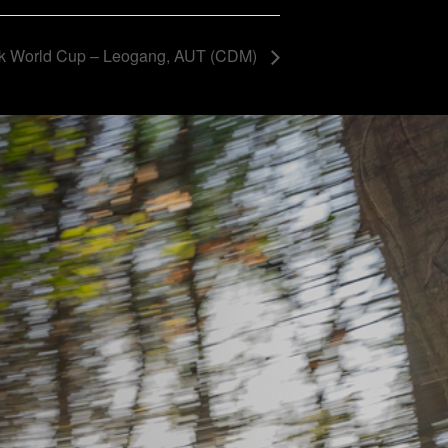
ck World Cup – Leogang, AUT (CDM)