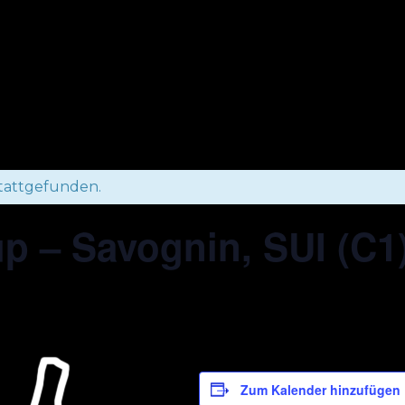
stattgefunden.
p – Savognin, SUI (C1
Zum Kalender hinzufügen