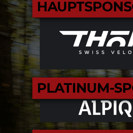
HAUPTSPON
PLATINUM-S
P