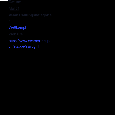
Datum:
Mai 31
Veranstaltungskategorie
:
Wettkampf
Website:
https://www.swissbikecup.
ch/etappe/savognin